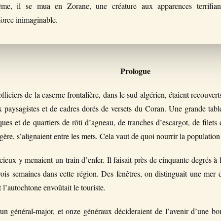
rême, il se mua en Zorane, une créature aux apparences terrifian
orce inimaginable.
Prologue
iciers de la caserne frontalière, dans le sud algérien, étaient recouver
x paysagistes et de cadres dorés de versets du Coran. Une grande tabl
iques et de quartiers de rôti d’agneau, de tranches d’escargot, de filets
gère, s’alignaient entre les mets. Cela vaut de quoi nourrir la populatio
cieux y menaient un train d’enfer. Il faisait près de cinquante degrés à 
rois semaines dans cette région. Des fenêtres, on distinguait une mer d
t l’autochtone envoûtait le touriste.
n général-major, et onze généraux décideraient de l’avenir d’une bom