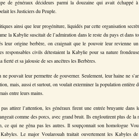
oupe de généraux décideurs parmi la douzaine qui avait échappé à 
elait les Justiciers du Peuple.
litiques ainsi que leur progéniture, liquidés par cette organisation secrè
e la Kabylie suscitait de l’admiration dans le reste du pays et dans to
nés leur origine berbère, on craignait que le pouvoir leur revienne un
 les responsables civils détestaient la Kabylie pour sa nature frondeus
a fierté et sa jalousie de ses ancêtres les Berbères.
 ne pouvait leur permettre de gouverner. Seulement, leur haine ne s’ar
ion, mais, aussi et surtout, on voulait exterminer la population entière d
mais entre leurs mains.
pas attirer l’attention, les généraux firent une entrée bruyante dans l
ngeait comme des porcs, avec grand bruit. Ils engloutirent plus de la m
n, ce qui ne gêna pas les autres. Il soupçonnait son homologue Voul
 Kabyles. Le major Voularouah traitait ouvertement les Kabyles de 