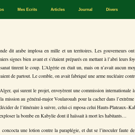
os
Mes Ecrits
Articles
Journal
Divers
de dit arabe implosa en mille et un territoires. Les gouverneurs ont 
iers signes bien avant et s’étaient préparés en mettant à l’abri leurs foy
rtisanat tinrent le coup. L’Algérie en était un, mais on n’avait aucun mo
aient de partout. Le comble, on avait fabriqué une arme nucléaire cont
Alger, qui surent le projet, envoyèrent une commission internationale à
a la mission au général-major Voularouah pour la cacher dans l’extrême
écider de l’itinéraire à suivre, celui-ci mposa celui Hauts-Plateaux‒K
 exploser la bombe en Kabylie dont il haïssait à mort les habitants…
concocta une lotion contre la paraplégie, et dut se l’inoculer faute d