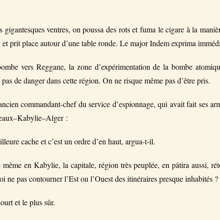
s gigantesques ventres, on poussa des rots et fuma le cigare à la mani
 et prit place autour d’une table ronde. Le major Indem exprima immédi
mbe vers Reggane, la zone d’expérimentation de la bombe atomique 
a pas de danger dans cette région. On ne risque même pas d’être pris.
ncien commandant-chef du service d’espionnage, qui avait fait ses arme
ateaux–Kabylie–Alger :
lleure cache et c’est un ordre d’en haut, argua-t-il.
même en Kabylie, la capitale, région très peuplée, en pâtira aussi, ré
oi ne pas contourner l’Est ou l’Ouest des itinéraires presque inhabités ?
urt et le plus sûr.