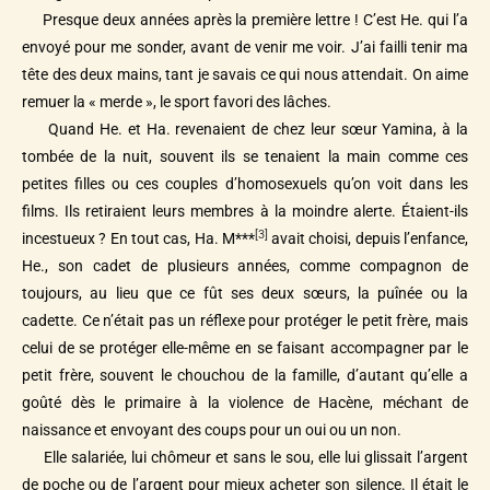
Presque deux années après la première lettre ! C’est He. qui l’a
envoyé pour me sonder, avant de venir me voir. J’ai failli tenir ma
tête des deux mains, tant je savais ce qui nous attendait. On aime
remuer la « merde », le sport favori des lâches.
Quand He. et Ha. revenaient de chez leur sœur Yamina, à la
tombée de la nuit, souvent ils se tenaient la main comme ces
petites filles ou ces couples d’homosexuels qu’on voit dans les
films. Ils retiraient leurs membres à la moindre alerte. Étaient-ils
[3]
incestueux ? En tout cas, Ha. M***
avait choisi, depuis l’enfance,
He., son cadet de plusieurs années, comme compagnon de
toujours, au lieu que ce fût ses deux sœurs, la puînée ou la
cadette. Ce n’était pas un réflexe pour protéger le petit frère, mais
celui de se protéger elle-même en se faisant accompagner par le
petit frère, souvent le chouchou de la famille, d’autant qu’elle a
goûté dès le primaire à la violence de Hacène, méchant de
naissance et envoyant des coups pour un oui ou un non.
Elle salariée, lui chômeur et sans le sou, elle lui glissait l’argent
de poche ou de l’argent pour mieux acheter son silence. Il était le