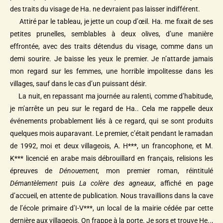
des traits du visage de Ha. ne devraient pas laisser indifférent.
Attiré par le tableau, je jette un coup d’œil. Ha. me fixait de ses
petites prunelles, semblables à deux olives, d’une manière
effrontée, avec des traits détendus du visage, comme dans un
demi sourire. Je baisse les yeux le premier. Je n’attarde jamais
mon regard sur les femmes, une horrible impolitesse dans les
villages, sauf dans le cas d’un puissant désir.
La nuit, en repassant ma journée au ralenti, comme d’habitude,
je m’arrête un peu sur le regard de Ha.. Cela me rappelle deux
événements probablement liés à ce regard, qui se sont produits
quelques mois auparavant. Le premier, c’était pendant le ramadan
de 1992, moi et deux villageois, A. H***, un francophone, et M.
K*** licencié en arabe mais débrouillard en français, relisions les
épreuves de
Dénouement
, mon premier roman, réintitulé
Démantèlement
puis
La colère des agneaux
, affiché en page
d’accueil, en attente de publication
.
Nous travaillions dans la cave
de l’école primaire d’I-V***, un local de la mairie cédée par cette
dernière aux villageois. On frappe à la porte. Je sors et trouve He..,