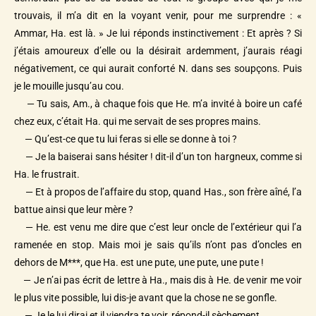
trouvais, il m’a dit en la voyant venir, pour me surprendre : «
Ammar, Ha. est là. » Je lui réponds instinctivement : Et après ? Si
j’étais amoureux d’elle ou la désirait ardemment, j’aurais réagi
négativement, ce qui aurait conforté N. dans ses soupçons. Puis
je le mouille jusqu’au cou.
— Tu sais, Am., à chaque fois que He. m’a invité à boire un café
chez eux, c’était Ha. qui me servait de ses propres mains.
— Qu’est-ce que tu lui feras si elle se donne à toi ?
— Je la baiserai sans hésiter ! dit-il d’un ton hargneux, comme si
Ha. le frustrait.
— Et à propos de l’affaire du stop, quand Has., son frère aîné, l’a
battue ainsi que leur mère ?
— He. est venu me dire que c’est leur oncle de l’extérieur qui l’a
ramenée en stop. Mais moi je sais qu’ils n’ont pas d’oncles en
dehors de M***, que Ha. est une pute, une pute, une pute !
— Je n’ai pas écrit de lettre à Ha., mais dis à He. de venir me voir
le plus vite possible, lui dis-je avant que la chose ne se gonfle.
— Je le lui dirai et il viendra te voir, répond-il sèchement.