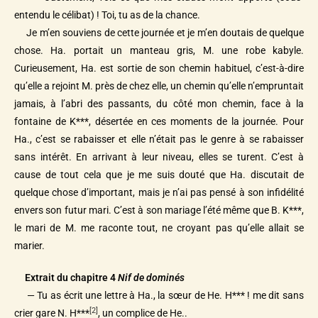
entendu le célibat) ! Toi, tu as de la chance.
Je m’en souviens de cette journée et je m’en doutais de quelque
chose. Ha. portait un manteau gris, M. une robe kabyle.
Curieusement, Ha. est sortie de son chemin habituel, c’est-à-dire
qu’elle a rejoint M. près de chez elle, un chemin qu’elle n’empruntait
jamais, à l’abri des passants, du côté mon chemin, face à la
fontaine de K***, désertée en ces moments de la journée. Pour
Ha., c’est se rabaisser et elle n’était pas le genre à se rabaisser
sans intérêt. En arrivant à leur niveau, elles se turent. C’est à
cause de tout cela que je me suis douté que Ha. discutait de
quelque chose d’important, mais je n’ai pas pensé à son infidélité
envers son futur mari. C’est à son mariage l’été même que B. K***,
le mari de M. me raconte tout, ne croyant pas qu’elle allait se
marier.
Extrait du chapitre 4
Nif de dominés
— Tu as écrit une lettre à Ha., la sœur de He. H*** ! me dit sans
[2]
crier gare N. H***
, un complice de He..