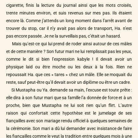
cigarette, finis la lecture du journal ainsi que les mots croisés,
trente minutes environ, et suis revenus sur mes pas. Ils étaient
encore là. Comme j’attends un long moment dans l’arrêt avant de
trouver du stop, car il n’y avait pas alors de transport, Ha. n’est
pas encore passée. Je ne la surveillais pas, c’était un hasard.
Mais qu’est-ce qui lui prend de roder ainsi autour de ces mâles
et de cette manière ? Son futur mari ne lui remplissait pas les yeux,
comme le dit si bien l’expression kabyle ! Il devait avoir un
physique laid ou être moche ou les deux à la fois. Rien ne
repoussait Ha. que ces « tares » chez un mâle. Elle se moquait du
reste, sauf peut-être qu’il devait avoir un diplôme ou être un cadre.
Si Mustapha ou Ya. demande sa main, l’excuse est toute prête :
elle dira à son futur mari que sa famille l’a donnée de force et à un
proche, bien que Mustapha ne lui soit rien qu’un flirt. L’autre
raison qui confortait cette hypothèse est le jumelage de ses
fiançailles avec son mariage rendu officiel à quelques semaines de
la cérémonie. Son mari a dû lui demander avec insistance de faire
les fiançailles comme le veut la tradition entre quelques mois à une