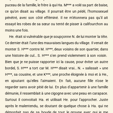
puceau de la famille, le frère à qui Ha. M*** a volé sa part de baise,
ce qu’on disait au village. Il pourrait être un
pédé
, l’homosexuel
pénétré, avec son côté efféminé. Il ne m’étonnera pas qu’il ait
essayé les robes de sa sœur ou tenté de pisser à califourchon au
moins une fois.
He. était si vulnérable que je soupçonne N. de lui monter la tête.
Ce dernier était l’une des mauvaises langues du village. Il venait de
monter S. H*** contre M. H***, deux voisins de son quartier, dans
une histoire de cul… S. H*** s’en prend violemment à son voisin.
Bien que je ne puisse rapporter ici la cause, pour éviter un autre
bordel, S. H*** a tort car M. H*** disait vrai… N. « salissait » une
H***, sa cousine, et une K***, une proche éloignée à moi et à He.,
en ajoutant qu’elles l’aimaient. En fait, aucune fille n’ose le
regarder sans avoir pitié de lui. En plus d’appartenir à une famille
démunie, il ressemblait à une cigogne avec une peau en carapace.
Surtout il convoitait Ha. et utilisait He. pour l’approcher. Juste
après le malentendu, se doutant de quelque chose à Ha. qui ne
démordait pas de sa boude de tout le groupe avec qui je me