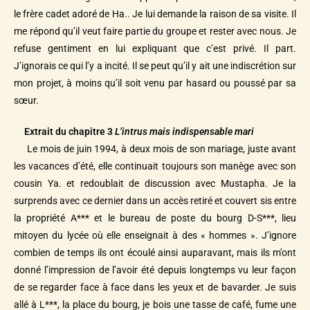
le frère cadet adoré de Ha.. Je lui demande la raison de sa visite. Il
me répond qu’il veut faire partie du groupe et rester avec nous. Je
refuse gentiment en lui expliquant que c’est privé. Il part.
J’ignorais ce qui l’y a incité. Il se peut qu’il y ait une indiscrétion sur
mon projet, à moins qu’il soit venu par hasard ou poussé par sa
sœur.
Extrait du chapitre 3
L’intrus mais indispensable mari
Le mois de juin 1994, à deux mois de son mariage, juste avant
les vacances d’été, elle continuait toujours son manège avec son
cousin Ya. et redoublait de discussion avec Mustapha. Je la
surprends avec ce dernier dans un accès retiré et couvert sis entre
la propriété A*** et le bureau de poste du bourg D-S***, lieu
mitoyen du lycée où elle enseignait à des « hommes ». J’ignore
combien de temps ils ont écoulé ainsi auparavant, mais ils m’ont
donné l’impression de l’avoir été depuis longtemps vu leur façon
de se regarder face à face dans les yeux et de bavarder. Je suis
allé à L***, la place du bourg, je bois une tasse de café, fume une