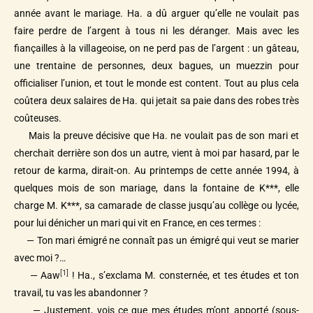
année avant le mariage. Ha. a dû arguer qu’elle ne voulait pas
faire perdre de l’argent à tous ni les déranger. Mais avec les
fiançailles à la villageoise, on ne perd pas de l’argent : un gâteau,
une trentaine de personnes, deux bagues, un muezzin pour
officialiser l’union, et tout le monde est content. Tout au plus cela
coûtera deux salaires de Ha. qui jetait sa paie dans des robes très
coûteuses.
Mais la preuve décisive que Ha. ne voulait pas de son mari et
cherchait derrière son dos un autre, vient à moi par hasard, par le
retour de karma, dirait-on. Au printemps de cette année 1994, à
quelques mois de son mariage, dans la fontaine de K***, elle
charge M. K***, sa camarade de classe jusqu’au collège ou lycée,
pour lui dénicher un mari qui vit en France, en ces termes :
— Ton mari émigré ne connaît pas un émigré qui veut se marier
avec moi ?…
[1]
— Aaw
! Ha., s’exclama M. consternée, et tes études et ton
travail, tu vas les abandonner ?
— Justement, vois ce que mes études m’ont apporté (sous-