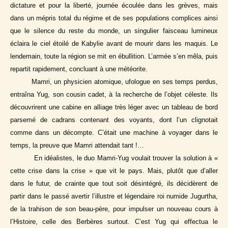
dictature et pour la liberté, journée écoulée dans les grèves, mais
dans un mépris total du régime et de ses populations complices ainsi
que le silence du reste du monde, un singulier faisceau lumineux
éclaira le ciel étoilé de Kabylie avant de mourir dans les maquis. Le
lendemain, toute la région se mit en ébullition. L’armée s’en mêla, puis
repartit rapidement, concluant à une météorite.
Mamri, un physicien atomique, ufologue en ses temps perdus,
entraîna Yug, son cousin cadet, à la recherche de l’objet céleste. Ils
découvrirent une cabine en alliage très léger avec un tableau de bord
parsemé de cadrans contenant des voyants, dont l’un clignotait
comme dans un décompte. C’était une machine à voyager dans le
temps, la preuve que Mamri attendait tant !…
En idéalistes, le duo Mamri-Yug voulait trouver la solution à «
cette crise dans la crise » que vit le pays. Mais, plutôt que d’aller
dans le futur, de crainte que tout soit désintégré, ils décidèrent de
partir dans le passé avertir l’illustre et légendaire roi numide Jugurtha,
de la trahison de son beau-père, pour impulser un nouveau cours à
l’Histoire, celle des Berbères surtout. C’est Yug qui effectua le