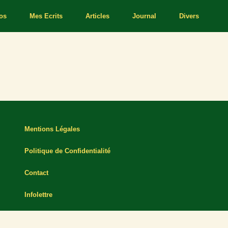
os
Mes Ecrits
Articles
Journal
Divers
Mentions Légales
Politique de Confidentialité
Contact
Infolettre