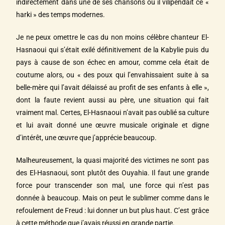
indirectement dans une de ses chansons où il vilipendait ce «
harki » des temps modernes.
Je ne peux omettre le cas du non moins célèbre chanteur El-
Hasnaoui qui s’était exilé définitivement de la Kabylie puis du
pays à cause de son échec en amour, comme cela était de
coutume alors, ou « des poux qui l’envahissaient suite à sa
belle-mère qui l’avait délaissé au profit de ses enfants à elle »,
dont la faute revient aussi au père, une situation qui fait
vraiment mal. Certes, El-Hasnaoui n’avait pas oublié sa culture
et lui avait donné une œuvre musicale originale et digne
d’intérêt, une œuvre que j’apprécie beaucoup.
Malheureusement, la quasi majorité des victimes ne sont pas
des El-Hasnaoui, sont plutôt des Ouyahia. Il faut une grande
force pour transcender son mal, une force qui n’est pas
donnée à beaucoup. Mais on peut le sublimer comme dans le
refoulement de Freud : lui donner un but plus haut. C’est grâce
à cette méthode que j’avais réussi en grande partie.