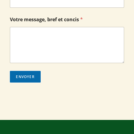
g
e
,
m
Votre message, bref et concis
*
e
s
s
a
g
e
,
ENVOYER