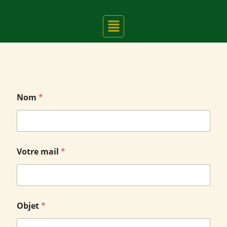
Nom
*
m
Votre mail
*
a
i
l
m
e
s
Objet
*
s
a