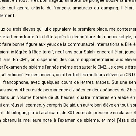
excellait en tout : très bon nageur, amateur de plongée sous-marine
e tout genre, artiste du français, amoureux du camping. Il était
clément.
ux ou trois élèves qui lui disputaient la première place, me contester
age était construite à la hâte après la déconfiture du maquis kabyle, 
 faire bonne figure aux yeux de la communauté internationale. Elle ét
ient intégrée à l’âge tardif, neuf ans pour Salah, encore il était jeune
t ans. En CM1, on dispensait des cours supplémentaires aux élève
r l’examen de sixième l’année même et sauter le CM2. Je devais être de
as sélectionné. En ces années, on affectait les meilleurs élèves au CNTG
e, francophone, avec quelques cours de lettres arabes. Sur une se
ous avons 4 heures de permanence divisées en deux séances de 2 heu
dans un volume horaire de 30 heures, quatre matières en arabe en
ui ont réussi l’examen, y compris Belaid, un autre bon élève en tout, s
, dit bilingue, plutôt arabisant, de 30 heures de présence en classe. 
a obtenu la meilleure note à l’examen de sixième, et moi, j’étais c