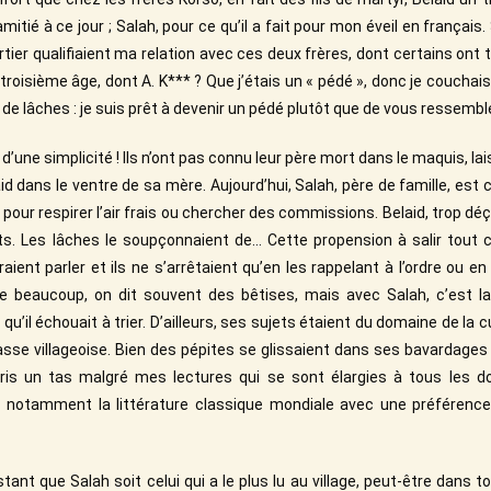
’amitié à ce jour ; Salah, pour ce qu’il a fait pour mon éveil en franç
tier qualifiaient ma relation avec ces deux frères, dont certains ont t
troisième âge, dont A. K*** ? Que j’étais un « pédé », donc je couchais 
de lâches : je suis prêt à devenir un pédé plutôt que de vous ressemble
 d’une simplicité ! Ils n’ont pas connu leur père mort dans le maquis, l
aid dans le ventre de sa mère. Aujourd’hui, Salah, père de famille, es
 pour respirer l’air frais ou chercher des commissions. Belaid, trop déç
ts. Les lâches le soupçonnaient de… Cette propension à salir tout c
ient parler et ils ne s’arrêtaient qu’en les rappelant à l’ordre ou en
le beaucoup, on dit souvent des bêtises, mais avec Salah, c’est 
qu’il échouait à trier. D’ailleurs, ses sujets étaient du domaine de la c
asse villageoise. Bien des pépites se glissaient dans ses bavardages p
ris un tas malgré mes lectures qui se sont élargies à tous les 
, notamment la littérature classique mondiale avec une préférence
ant que Salah soit celui qui a le plus lu au village, peut-être dans t