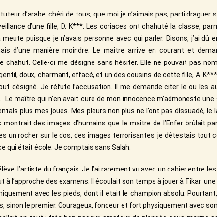
ituteur d’arabe, chéri de tous, que moi je n’aimais pas, parti draguer 
eillance d’une fille, D. K***. Les coriaces ont chahuté la classe, pa
a meute puisque je n’avais personne avec qui parler. Disons, j’ai d
ais d’une manière moindre. Le maître arrive en courant et demande
e chahut. Celle-ci me désigne sans hésiter. Elle ne pouvait pas no
 gentil, doux, charmant, effacé, et un des cousins de cette fille, A. K**
 tout désigné. Je réfute l’accusation. Il me demande citer le ou les 
t. Le maître qui n’en avait cure de mon innocence m’admoneste une sé
ntais plus mes joues. Mes pleurs non plus ne l’ont pas dissuadé, le
 montrait des images d’humains que le maître de l’Enfer brûlait par
es un rocher sur le dos, des images terrorisantes, je détestais tout c
 ce qui était école. Je comptais sans Salah.
 élève, l’artiste du français. Je l’ai rarement vu avec un cahier entre le
t à l’approche des examens. Il écoulait son temps à jouer à Tikar, une
quement avec les pieds, dont il était le champion absolu. Pourtant, 
rs, sinon le premier. Courageux, fonceur et fort physiquement avec son 