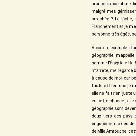
prononciation, il me t
malgré mes gémissemen
arrachée ? Le lâche, i
Franchement et je m’e
personne très âgée, peu 
Voici un exemple d’
géographie, m’appelle 
nomme l’Égypte et la S
m’arrête, me regarde bi
à cause de moi, car be
faute et bien que je mé
elle ne fait rien, juste
eu cette chance : elle 
géographie sont deven
deux tiers des pays d
engouement à ces deux 
de Mlle Amrouche, cett