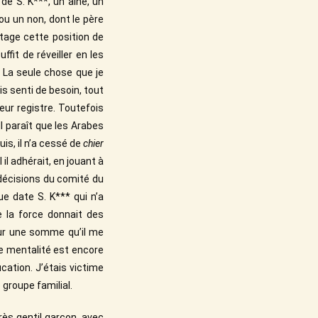
e S. K***, un aîné, un
u un non, dont le père
itage cette position de
ffit de réveiller en les
 La seule chose que je
is senti de besoin, tout
eur registre. Toutefois
 Il paraît que les Arabes
uis, il n’a cessé de
chier
 il adhérait, en jouant à
 décisions du comité du
e date S. K*** qui n’a
e la force donnait des
pour une somme qu’il me
te mentalité est encore
cation. J’étais victime
groupe familial.
très gentil garçon, avec