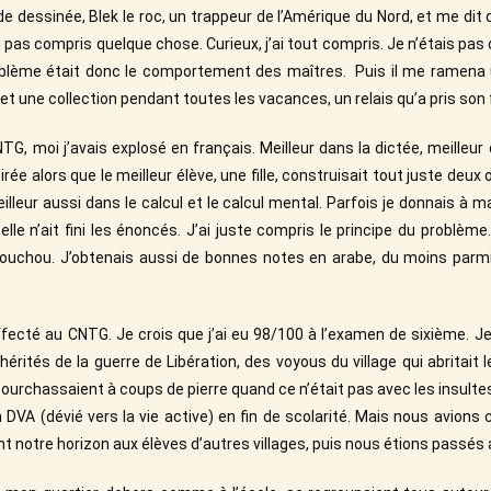
dessinée, Blek le roc, un trappeur de l’Amérique du Nord, et me dit de l
n’ai pas compris quelque chose. Curieux, j’ai tout compris. Je n’étais pas d
blème était donc le comportement des maîtres. Puis il me ramena 
t une collection pendant toutes les vacances, un relais qu’a pris son 
TG, moi j’avais explosé en français. Meilleur dans la dictée, meilleur
ée alors que le meilleur élève, une fille, construisait tout juste deux 
lleur aussi dans le calcul et le calcul mental. Parfois je donnais à m
lle n’ait fini les énoncés. J’ai juste compris le principe du problème.
ouchou. J’obtenais aussi de bonnes notes en arabe, du moins parmi
affecté au CNTG. Je crois que j’ai eu 98/100 à l’examen de sixième. Je
rités de la guerre de Libération, des voyous du village qui abritait 
pourchassaient à coups de pierre quand ce n’était pas avec les insultes
 DVA (dévié vers la vie active) en fin de scolarité. Mais nous avions c
nt notre horizon aux élèves d’autres villages, puis nous étions passé