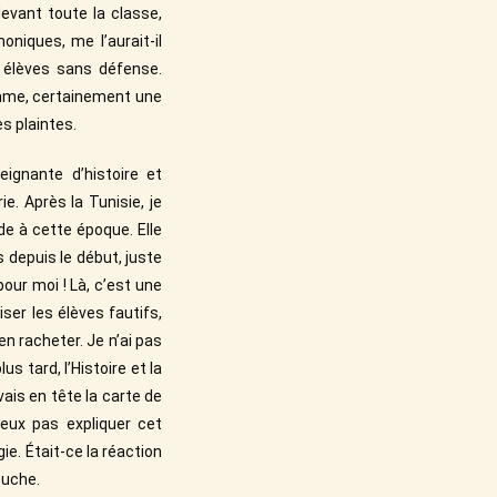
devant toute la classe,
niques, me l’aurait-il
es élèves sans défense.
omme, certainement une
es plaintes.
gnante d’histoire et
e. Après la Tunisie, je
de à cette époque. Elle
s depuis le début, juste
our moi ! Là, c’est une
iser les élèves fautifs,
’en racheter. Je n’ai pas
s tard, l’Histoire et la
is en tête la carte de
peux pas expliquer cet
e. Était-ce la réaction
ouche.