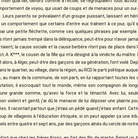
 mon quartier, dehors comme à l’école, se regroupaient tous autour d
mportement de voyou, qui usait de coups et de menaces pour un oui o
e. Leurs parents se prévalaient d’un groupe puissant, laissant en hér
 un comportement que certains d’entre eux traînent à ce jour, qu’il su
par une petite fléchette, comme ces quelques phrases par exemple.
ls n’ont jamais trempé dans la délinquance, peut-être pour n’avoir jama
taient, la cause sociale et la cause berbère n’ont pas de place dans l
t, A. K***, le cousin de la fille qui m’a désigné à la vindicte du maître.
it alors, à Alger, peut-être des garçons de sa génération, l’ont violé. Dep
ans le quartier, au village, dans la région, au RCD le parti politique auquel
ie, au maire de la commune, de son parti, en lui rapportant toutes les
éputation, il escroquait tout le monde, même son compagnon de longu
une grande somme, qu’avec la force et la ténacité. Avec lui, seul
non violent et gentil, j’ai dû le menacer de lui déposer une plainte 
es. Il racontait partout que j’étais un pédé quand j’étais enfant. Cet
up de villageois à l’éducation étriquée, si on peut appeler ça une édu
s entre quatre et sept ans, par des garçons aînés du cercle de notre 
fort que chez les frères Korso, en fait des fils de martyr, Belaid un 