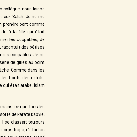
sa collègue, nous laisse
rmi eux Salah. Je ne me
û en prendre part comme
 à la fille qui était
mmer les coupables, de
*, racontait des bêtises
autres coupables. Je ne
rie de gifles au point
 lâche. Comme dans les
 les bouts des orteils,
e qui était arabe, islam
s mains, ce que tous les
 sorte de karaté kabyle,
il se classait toujours
corps trapu, c’était un