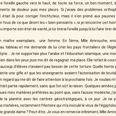
ire l’oreille gauche vers le haut, de toute sa force, un bon moment, 
ts de douleur puis mes pleurs. Si j’avais des problèmes orthopho
l était là pour corriger l’instituteur, mais il s’en prend aux pauvr
n fous de ce que diront les « bien-pensants », si je rencontre cet h
importe son état de santé, je lui tirerai l’oreille jusqu’à lui faire tirer d
un maître exemplaire, une femme. En 5ème, Mlle Amrouche, ensei
au tableau et me demande de lui citer les pays frontaliers de l’Algéri
yrie… Je ne supportais plus l’arabe et l’éducation islamique, une mo
en dans les yeux puis me dit de regagner ma place. Elle refait le cour
aucoup d’élèves n’avaient pas besoin de cette torture. Quelle honte p
rite une gifle et que les enseignants avaient l’autorisation de brutal
 un regard qui me dit de faire attention à la prochaine fois. Je voulais m
était partie rapidement, sans que l’on sût la raison. Quelques années plu
ues mes matières préférées au point que, sans fausse modestie, j’ava
e la planète avec les centres géostratégiques, à ce jour. Je ne 
matières, notamment l’Histoire qui m’a inoculé le virus de l’égyptologi
e grande dame ? Peut-être. Je vous en remercie infiniment, Mlle Amr