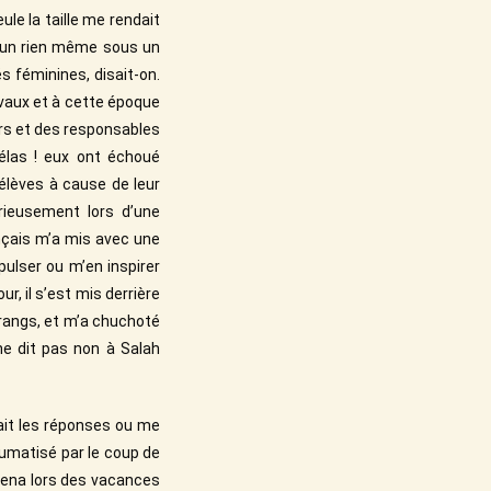
ule la taille me rendait
e un rien même sous un
és féminines, disait-on.
ivaux et à cette époque
eurs et des responsables
 Hélas ! eux ont échoué
élèves à cause de leur
urieusement lors d’une
nçais m’a mis avec une
pulser ou m’en inspirer
ur, il s’est mis derrière
 rangs, et m’a chuchoté
e dit pas non à Salah
tait les réponses ou me
raumatisé par le coup de
amena lors des vacances