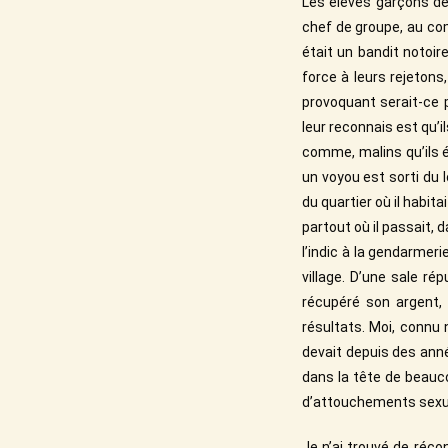
Les élèves garçons de
chef de groupe, au co
était un bandit notoir
force à leurs rejetons,
provoquant serait-ce 
leur reconnais est qu’i
comme, malins qu’ils é
un voyou est sorti du lo
du quartier où il habita
partout où il passait, d
l’indic à la gendarmer
village. D’une sale r
récupéré son argent, 
résultats. Moi, connu 
devait depuis des anné
dans la tête de beauco
d’attouchements sexuel
Je n’ai trouvé de récon