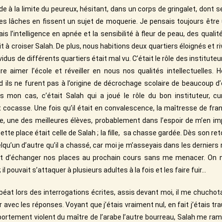
de à la limite du peureux, hésitant, dans un corps de gringalet, dont se
les lâches en fissent un sujet de moquerie. Je pensais toujours êtr
ais l’intelligence en apnée et la sensibilité à fleur de peau, des qualit
t à croiser Salah. De plus, nous habitions deux quartiers éloignés et r
ividus de différents quartiers était mal vu. C’était le rôle des institut
re aimer l’école et réveiller en nous nos qualités intellectuelles.
ils ne furent pas à l’origine de décrochage scolaire de beaucoup d’
s mon cas, c’était Salah qui a joué le rôle du bon instituteur, c
 cocasse. Une fois qu’il était en convalescence, la maîtresse de fra
able, une des meilleures élèves, probablement dans l’espoir de m’en im
tte place était celle de Salah ; la fille, sa chasse gardée. Dès son reto
lqu’un d’autre qu’il a chassé, car moi je m’asseyais dans les derniers
 d’échanger nos places au prochain cours sans me menacer. On n
; il pouvait s’attaquer à plusieurs adultes à la fois et les faire fuir…
éat lors des interrogations écrites, assis devant moi, il me chucho
r avec les réponses. Voyant que j’étais vraiment nul, en fait j’étais t
portement violent du maître de l’arabe l’autre bourreau, Salah me r