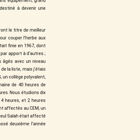
 sans équipement, grand
 destiné à devenir une
ont le titre de meilleur
pour couper l’herbe aux
ait finie en 1967, dont
 par apport à d’autres ;
s âgés avec un niveau
 la liste, mais j’étais
, un collège polyvalent,
maine de 40 heures de
res. Nous étudions dix
 4 heures, et 2 heures
ont affectés au CEM, un
Seul Salah était affecté
lassé deuxième l’année