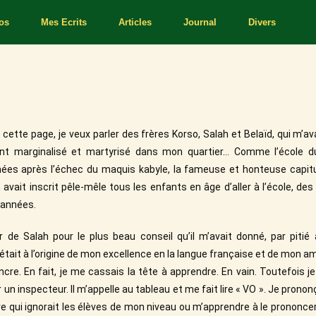
os
Mes Ecrits
Articles
Journal
Divers
cette page, je veux parler des frères Korso, Salah et Belaïd, qui m’av
ant marginalisé et martyrisé dans mon quartier… Comme l’école du 
ées après l’échec du maquis kabyle, la fameuse et honteuse capit
 avait inscrit pêle-mêle tous les enfants en âge d’aller à l’école, de
s années.
r de Salah pour le plus beau conseil qu’il m’avait donné, par pitié
était à l’origine de mon excellence en la langue française et de mon a
ncre. En fait, je me cassais la tête à apprendre. En vain. Toutefois j
r un inspecteur. Il m’appelle au tableau et me fait lire « VO ». Je prononç
e qui ignorait les élèves de mon niveau ou m’apprendre à le prononce