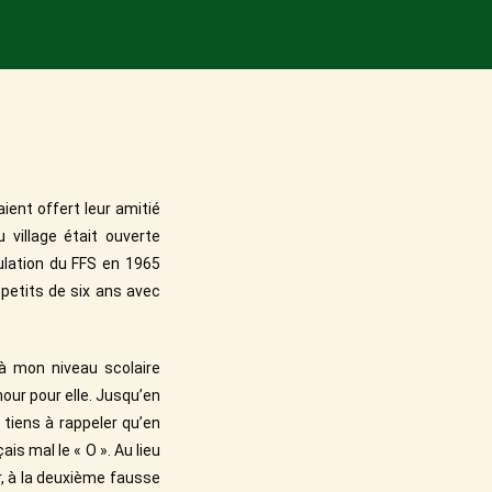
aient offert leur amitié
village était ouverte
ulation du FFS en 1965
s petits de six ans avec
 à mon niveau scolaire
mour pour elle. Jusqu’en
e tiens à rappeler qu’en
ais mal le « O ». Au lieu
r, à la deuxième fausse