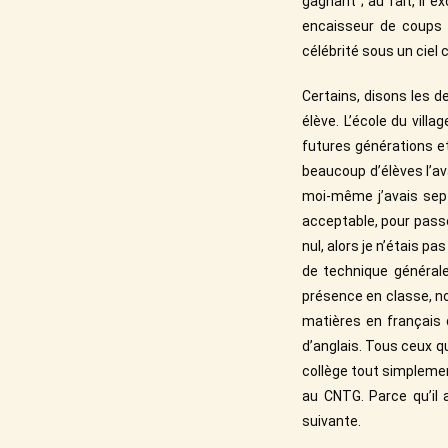
gagnant ; au fait, il 
encaisseur de coups d
célébrité sous un ciel 
Certains, disons les de
élève. L’école du vill
futures générations et
beaucoup d’élèves l’ava
moi-même j’avais sep
acceptable, pour passe
nul, alors je n’étais p
de technique général
présence en classe, n
matières en français 
d’anglais. Tous ceux q
collège tout simplement
au CNTG. Parce qu’il 
suivante.